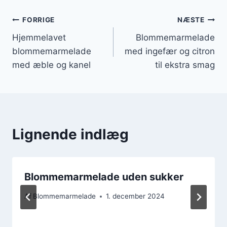
Indlægsnavigation
FORRIGE
NÆSTE
Hjemmelavet
Blommemarmelade
blommemarmelade
med ingefær og citron
med æble og kanel
til ekstra smag
Lignende indlæg
Blommemarmelade uden sukker
Af
Blommemarmelade
1. december 2024