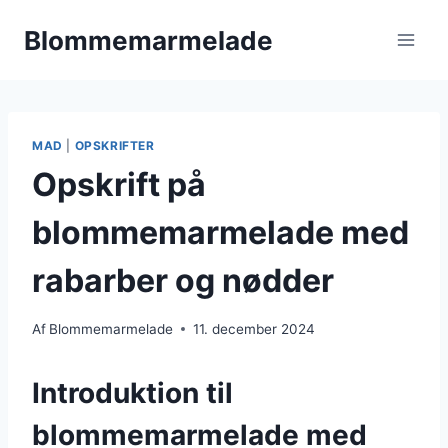
Fortsæt
Blommemarmelade
til
indhold
MAD
|
OPSKRIFTER
Opskrift på
blommemarmelade med
rabarber og nødder
Af
Blommemarmelade
11. december 2024
Introduktion til
blommemarmelade med