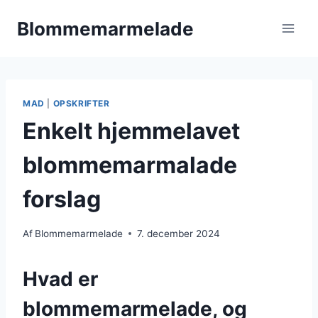
Fortsæt
Blommemarmelade
til
indhold
MAD
|
OPSKRIFTER
Enkelt hjemmelavet
blommemarmalade
forslag
Af
Blommemarmelade
7. december 2024
Hvad er
blommemarmelade, og