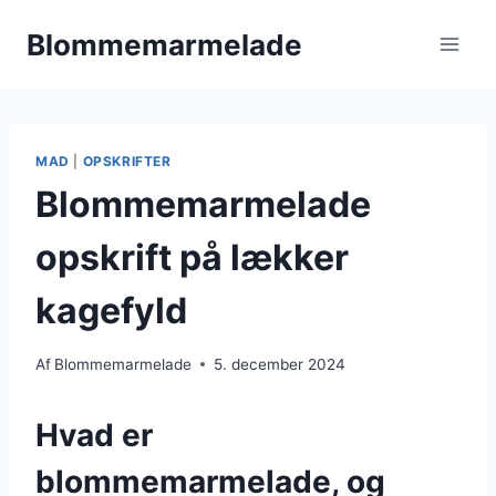
Fortsæt
Blommemarmelade
til
indhold
MAD
|
OPSKRIFTER
Blommemarmelade
opskrift på lækker
kagefyld
Af
Blommemarmelade
5. december 2024
Hvad er
blommemarmelade, og