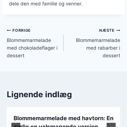
dele den med familie og venner.
Indlægsnavigation
FORRIGE
NÆSTE
Blommemarmelade
Blommemarmelade
med chokoladeflager i
med rabarber i
dessert
dessert
Lignende indlæg
Blommemarmelade med havtorn: En
syrlig og velsmagende version