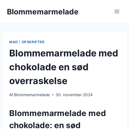
Fortsæt
Blommemarmelade
til
indhold
MAD
|
OPSKRIFTER
Blommemarmelade med
chokolade en sød
overraskelse
Af
Blommemarmelade
30. november 2024
Blommemarmelade med
chokolade: en sød