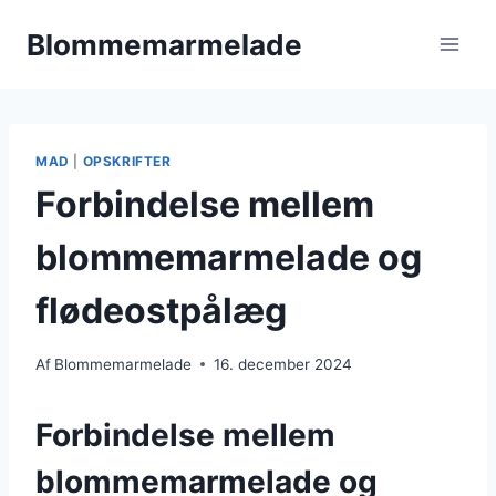
Fortsæt
Blommemarmelade
til
indhold
MAD
|
OPSKRIFTER
Forbindelse mellem
blommemarmelade og
flødeostpålæg
Af
Blommemarmelade
16. december 2024
Forbindelse mellem
blommemarmelade og