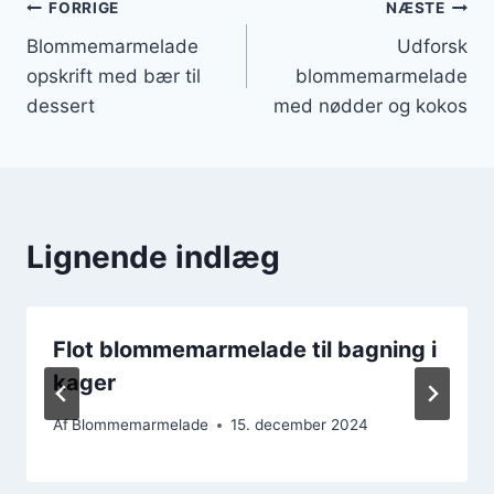
Indlægsnavigation
FORRIGE
NÆSTE
Blommemarmelade
Udforsk
opskrift med bær til
blommemarmelade
dessert
med nødder og kokos
Lignende indlæg
Flot blommemarmelade til bagning i
kager
Af
Blommemarmelade
15. december 2024