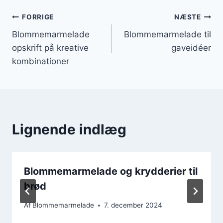
Indlægsnavigation
FORRIGE
NÆSTE
Blommemarmelade
Blommemarmelade til
opskrift på kreative
gaveidéer
kombinationer
Lignende indlæg
Blommemarmelade og krydderier til
brød
Af
Blommemarmelade
7. december 2024