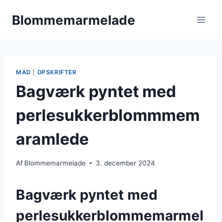
Fortsæt
Blommemarmelade
til
indhold
MAD
|
OPSKRIFTER
Bagværk pyntet med
perlesukkerblommmem
aramlede
Af
Blommemarmelade
3. december 2024
Bagværk pyntet med
perlesukkerblommemarmel