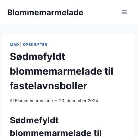
Fortsæt
Blommemarmelade
til
indhold
MAD
|
OPSKRIFTER
Sødmefyldt
blommemarmelade til
fastelavnsboller
Af
Blommemarmelade
23. december 2024
Sødmefyldt
blommemarmelade til