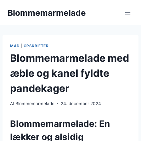
Fortsæt
Blommemarmelade
til
indhold
MAD
|
OPSKRIFTER
Blommemarmelade med
æble og kanel fyldte
pandekager
Af
Blommemarmelade
24. december 2024
Blommemarmelade: En
lækker og alsidig