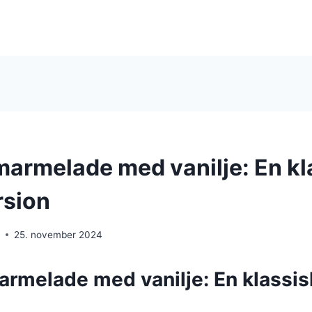
rmelade med vanilje: En kl
rsion
e
25. november 2024
melade med vanilje: En klassisk