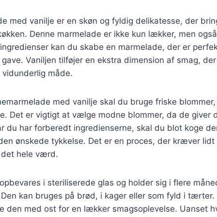
med vanilje er en skøn og fyldig delikatesse, der bri
 køkken. Denne marmelade er ikke kun lækker, men også 
å ingredienser kan du skabe en marmelade, der er perfe
 gave. Vaniljen tilføjer en ekstra dimension af smag, d
 vidunderlig måde.
emarmelade med vanilje skal du bruge friske blommer, s
lje. Det er vigtigt at vælge modne blommer, da de give
r du har forberedt ingredienserne, skal du blot koge d
en ønskede tykkelse. Det er en proces, der kræver lidt
 det hele værd.
bevares i steriliserede glas og holder sig i flere måne
 Den kan bruges på brød, i kager eller som fyld i tærter
e den med ost for en lækker smagsoplevelse. Uanset h