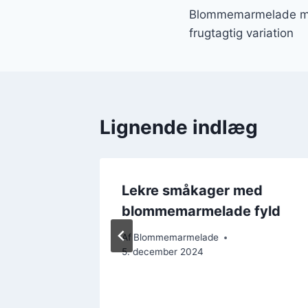
Blommemarmelade m
frugtagtig variation
Lignende indlæg
Lekre småkager med
 med
blommemarmelade fyld
Af
Blommemarmelade
5. december 2024