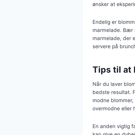
ønsker at eksper
Endelig er blomm
marmelade. Bær 
marmelade, der e
servere på brunch
Tips til 
Når du laver blo
bedste resultat. 
modne blommer, d
overmodne eller h
En anden vigtig f
kan give en dybe