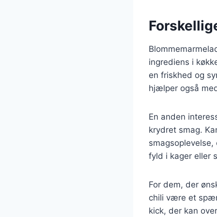
Forskelli
Blommemarmelade 
ingrediens i køkk
en friskhed og s
hjælper også med
En anden interes
krydret smag. K
smagsoplevelse, 
fyld i kager elle
For dem, der øns
chili være et spæn
kick, der kan ove