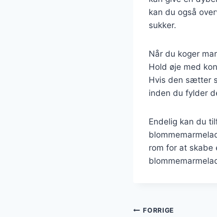
kan du også overv
sukker.
Når du koger marm
Hold øje med kons
Hvis den sætter si
inden du fylder 
Endelig kan du til
blommemarmelade e
rom for at skabe
blommemarmelade,
Indlægsnavi
FORRIGE