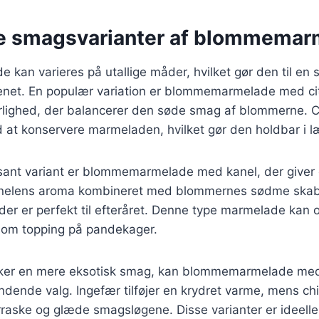
ge smagsvarianter af blommema
kan varieres på utallige måder, hvilket gør den til e
enet. En populær variation er blommemarmelade med citr
yrlighed, der balancerer den søde smag af blommerne. C
 at konservere marmeladen, hvilket gør den holdbar i l
sant variant er blommemarmelade med kanel, der giver
anelens aroma kombineret med blommernes sødme skabe
der er perfekt til efteråret. Denne type marmelade kan
r som topping på pandekager.
ker en mere eksotisk smag, kan blommemarmelade med 
dende valg. Ingefær tilføjer en krydret varme, mens chili 
rraske og glæde smagsløgene. Disse varianter er ideelle 