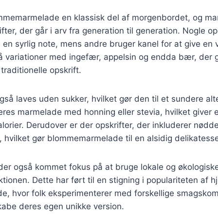
mmemarmelade en klassisk del af morgenbordet, og man
ter, der går i arv fra generation til generation. Nogle op
øje en syrlig note, mens andre bruger kanel for at give en
 variationer med ingefær, appelsin og endda bær, der g
traditionelle opskrift.
å laves uden sukker, hvilket gør den til et sundere alt
res marmelade med honning eller stevia, hvilket giver 
lorier. Derudover er der opskrifter, der inkluderer nødde
hvilket gør blommemarmelade til en alsidig delikatesse
 der også kommet fokus på at bruge lokale og økologiske
onen. Dette har ført til en stigning i populariteten af 
 hvor folk eksperimenterer med forskellige smagskom
skabe deres egen unikke version.