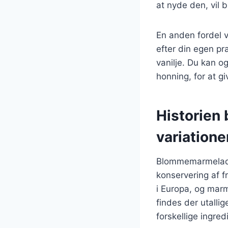
at nyde den, vil 
En anden fordel 
efter din egen pr
vanilje. Du kan o
honning, for at g
Historien
variatione
Blommemarmelade h
konservering af f
i Europa, og marm
findes der utalli
forskellige ingre