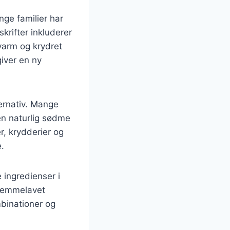
ge familier har
skrifter inkluderer
 varm og krydret
iver en ny
ernativ. Mange
en naturlig sødme
r, krydderier og
.
 ingredienser i
hjemmelavet
binationer og