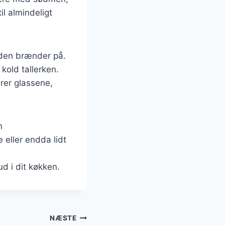
il almindeligt
t den brænder på.
kold tallerken.
erer glassene,
n
 eller endda lidt
 i dit køkken.
NÆSTE