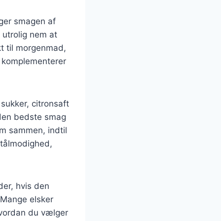
nger smagen af
utrolig nem at
kt til morgenmad,
er komplementerer
ukker, citronsaft
r den bedste smag
em sammen, indtil
 tålmodighed,
der, hvis den
. Mange elsker
vordan du vælger