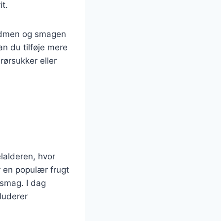
t.
sødmen og smagen
n du tilføje mere
rørsukker eller
lalderen, hvor
r en populær frugt
 smag. I dag
luderer