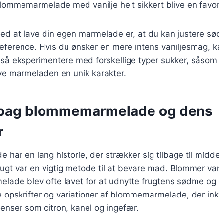
blommemarmelade med vanilje helt sikkert blive en favori
ved at lave din egen marmelade er, at du kan justere 
æference. Hvis du ønsker en mere intens vaniljesmag, ka
gså eksperimentere med forskellige typer sukker, såsom 
ive marmeladen en unik karakter.
 bag blommemarmelade og dens
r
ar en lang historie, der strækker sig tilbage til midde
rugt var en vigtig metode til at bevare mad. Blommer va
elade blev ofte lavet for at udnytte frugtens sødme og
ge opskrifter og variationer af blommemarmelade, der ink
dienser som citron, kanel og ingefær.