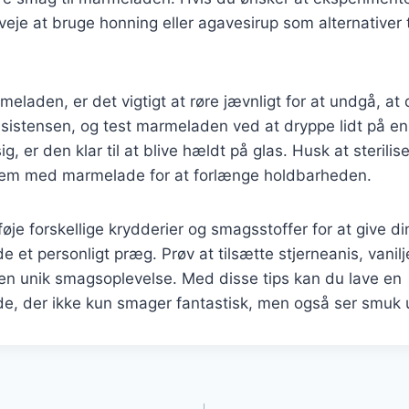
eje at bruge honning eller agavesirup som alternativer t
eladen, er det vigtigt at røre jævnligt for at undgå, a
istensen, og test marmeladen ved at dryppe lidt på en 
g, er den klar til at blive hældt på glas. Husk at sterilis
dem med marmelade for at forlænge holdbarheden.
føje forskellige krydderier og smagsstoffer for at give di
t personligt præg. Prøv at tilsætte stjerneanis, vanilje
 en unik smagsoplevelse. Med disse tips kan du lave en
 der ikke kun smager fantastisk, men også ser smuk ud
gation