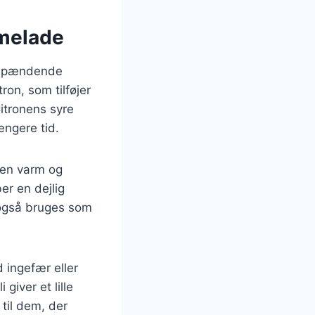
rmelade
n spændende
on, som tilføjer
itronens syre
ængere tid.
 en varm og
r en dejlig
 også bruges som
ingefær eller
giver et lille
til dem, der