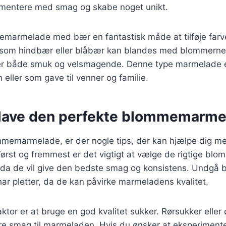
imentere med smag og skabe noget unikt.
emarmelade med bær en fantastisk måde at tilføje farve
som hindbær eller blåbær kan blandes med blommerne 
r både smuk og velsmagende. Denne type marmelade er 
 eller som gave til venner og familie.
at lave den perfekte blommemarm
mmemarmelade, er der nogle tips, der kan hjælpe dig m
Først og fremmest er det vigtigt at vælge de rigtige blom
a de vil give den bedste smag og konsistens. Undgå b
ar pletter, da de kan påvirke marmeladens kvalitet.
aktor er at bruge en god kvalitet sukker. Rørsukker eller
re smag til marmeladen. Hvis du ønsker at eksperimen