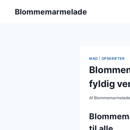
Fortsæt
Blommemarmelade
til
indhold
MAD
|
OPSKRIFTER
Blommema
fyldig ve
Af
Blommemarmelad
Blommemar
til alle