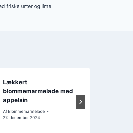
friske urter og lime
Lækkert
Blomme
blommemarmelade med
gaveid
appelsin
Af
Blomme
27. novem
Af
Blommemarmelade
27. december 2024