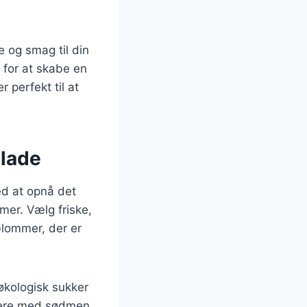
 og smag til din
for at skabe en
perfekt til at
elade
ed at opnå det
mer. Vælg friske,
lommer, der er
 økologisk sukker
tere med sødmen,