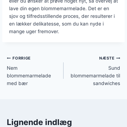
eller du ønsker at prøve noget nyt, så overvej at
lave din egen blommemarmelade. Det er en
sjov og tilfredsstillende proces, der resulterer i
en lækker delikatesse, som du kan nyde i
mange uger fremover.
Indlægsnavigation
FORRIGE
NÆSTE
Nem
Sund
blommemarmelade
blommemarmelade til
med bær
sandwiches
Lignende indlæg