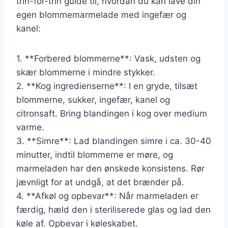
trin-for-trin guide til, hvordan du kan lave din
egen blommemarmelade med ingefær og
kanel:
1. **Forbered blommerne**: Vask, udsten og
skær blommerne i mindre stykker.
2. **Kog ingredienserne**: I en gryde, tilsæt
blommerne, sukker, ingefær, kanel og
citronsaft. Bring blandingen i kog over medium
varme.
3. **Simre**: Lad blandingen simre i ca. 30-40
minutter, indtil blommerne er møre, og
marmeladen har den ønskede konsistens. Rør
jævnligt for at undgå, at det brænder på.
4. **Afkøl og opbevar**: Når marmeladen er
færdig, hæld den i steriliserede glas og lad den
køle af. Opbevar i køleskabet.