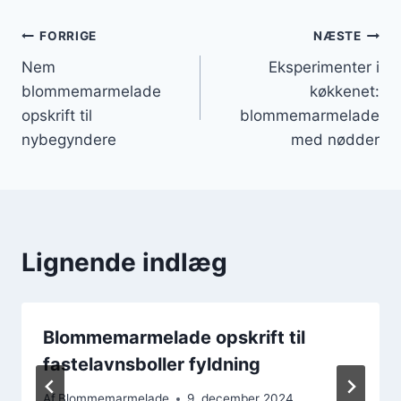
Indlægsnavigation
FORRIGE
NÆSTE
Nem
Eksperimenter i
blommemarmelade
køkkenet:
opskrift til
blommemarmelade
nybegyndere
med nødder
Lignende indlæg
Blommemarmelade opskrift til
fastelavnsboller fyldning
Af
Blommemarmelade
9. december 2024