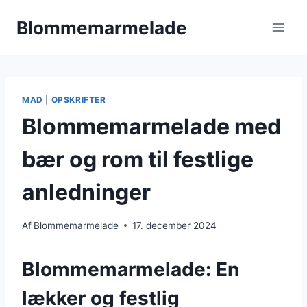
Fortsæt
Blommemarmelade
til
indhold
MAD
|
OPSKRIFTER
Blommemarmelade med
bær og rom til festlige
anledninger
Af
Blommemarmelade
17. december 2024
Blommemarmelade: En
lækker og festlig