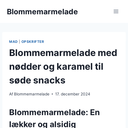
Fortsæt
Blommemarmelade
til
indhold
MAD
|
OPSKRIFTER
Blommemarmelade med
nødder og karamel til
søde snacks
Af
Blommemarmelade
17. december 2024
Blommemarmelade: En
lækker og alsidig