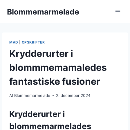
Fortsæt
Blommemarmelade
til
indhold
MAD
|
OPSKRIFTER
Krydderurter i
blommmemamaledes
fantastiske fusioner
Af
Blommemarmelade
2. december 2024
Krydderurter i
blommemarmelades