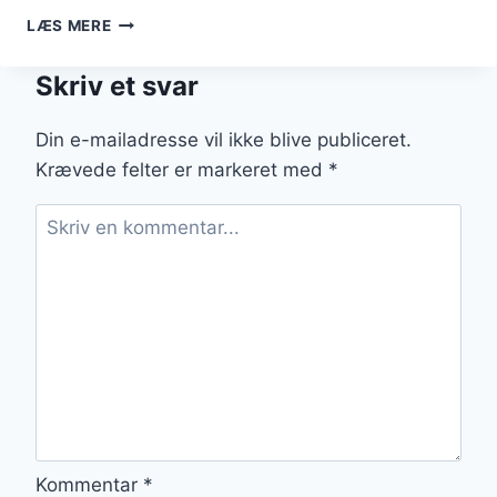
BLOMMEMARMELADE
LÆS MERE
MED
LAVENDEL:
Skriv et svar
BLOMSTERAGTIG
AROMA
Din e-mailadresse vil ikke blive publiceret.
Krævede felter er markeret med
*
Kommentar
*