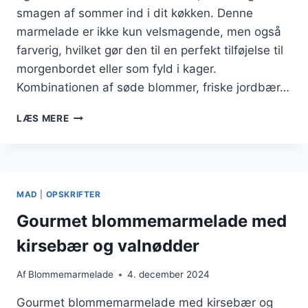
smagen af sommer ind i dit køkken. Denne
marmelade er ikke kun velsmagende, men også
farverig, hvilket gør den til en perfekt tilføjelse til
morgenbordet eller som fyld i kager.
Kombinationen af søde blommer, friske jordbær…
BLOMMEMARMELADE
LÆS MERE
MED
JORDBÆR
OG
CITRON:
EN
MAD
|
OPSKRIFTER
SOMMERLIG
SERVERING
Gourmet blommemarmelade med
kirsebær og valnødder
Af
Blommemarmelade
4. december 2024
Gourmet blommemarmelade med kirsebær og