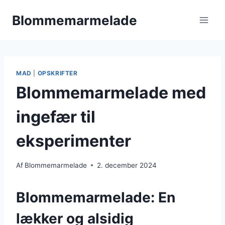
Fortsæt
Blommemarmelade
til
indhold
MAD
|
OPSKRIFTER
Blommemarmelade med
ingefær til
eksperimenter
Af
Blommemarmelade
2. december 2024
Blommemarmelade: En
lækker og alsidig