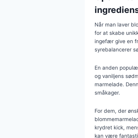
ingredien
Når man laver bl
for at skabe uni
ingefær give en f
syrebalancerer s
En anden populær
og vaniljens sød
marmelade. Denne 
småkager.
For dem, der øns
blommemarmelade m
krydret kick, men
kan være fantasti