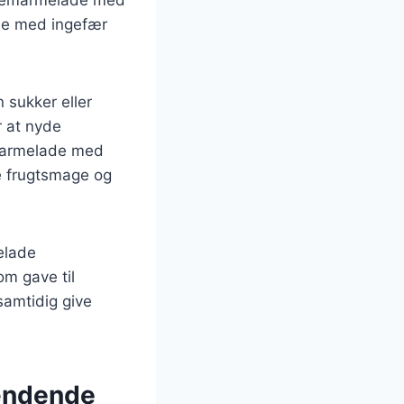
de med ingefær
sukker eller
r at nyde
emarmelade med
e frugtsmage og
elade
m gave til
samtidig give
ændende