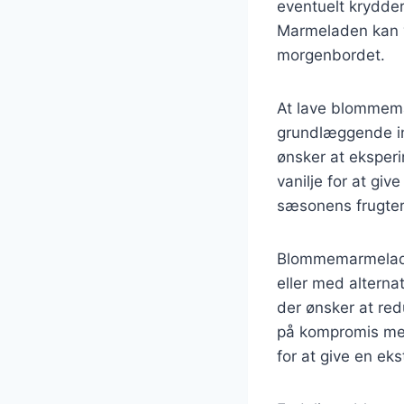
eventuelt krydderi
Marmeladen kan va
morgenbordet.
At lave blommemar
grundlæggende ing
ønsker at eksperi
vanilje for at gi
sæsonens frugter
Blommemarmelade
eller med alterna
der ønsker at re
på kompromis med
for at give en ek