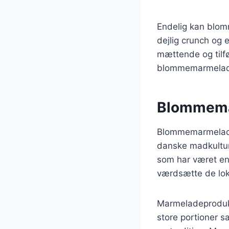
Endelig kan blom
dejlig crunch og 
mættende og tilfø
blommemarmelade
Blommemar
Blommemarmelade 
danske madkultur.
som har været en
værdsætte de loka
Marmeladeprodukti
store portioner 