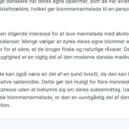
ge danskere har deres egne opskrifter, som de har arvet
dsteforældre, hvilket gør blommemarmelade til en person
 en stigende interesse for at lave marmelade med økolo
edienser. Mange vælger at dyrke deres egne blommer e
 for at sikre, at de bruger friske og naturlige råvarer. D
dygtighed er en vigtig del af den moderne danske madku
kan også være en del af en sund livsstil, da den kan
rnative sødemidler. Dette gør det muligt for flere mennes
katesse uden at bekymre sig om deres sukkerindtag. U
yde blommemarmelade, er den en uundgåelig del af de
tion.