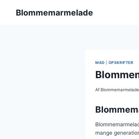
Fortsæt
Blommemarmelade
til
indhold
MAD
|
OPSKRIFTER
Blommem
Af
Blommemarmelad
Blommemar
Blommemarmelade 
mange generation