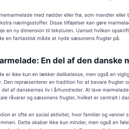
memarmelade med nødder eller frø, som mandler eller b
ekstra næringsstoffer. Disse tilføjelser kan gøre marme
je en ny dimension til teksturen. Uanset hvilken opskrif
 en fantastisk måde at nyde sæsonens frugter på.
melade: En del af den danske 
er ikke kun en lækker delikatesse, men også en vigtig
 Den repræsenterer en tradition for at bevare frugter o
 del af danskernes liv i århundreder. At lave marmelad
le råvarer og sæsonens frugter, hvilket er centralt i d
on er ofte en social aktivitet, hvor familier og venner s
sammen. Dette skaber ikke kun minder, men også en føle