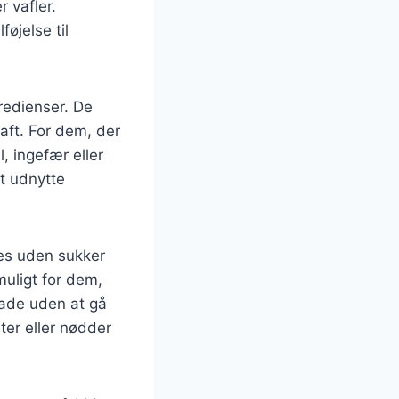
r vafler.
øjelse til
redienser. De
aft. For dem, der
, ingefær eller
t udnytte
es uden sukker
muligt for dem,
lade uden at gå
er eller nødder