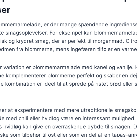
ser
ommemarmelade, er der mange spændende ingredienser,
kke smagsoplevelser. For eksempel kan blommemarmela
risk og krydret smag, der er perfekt til morgenmad. Citr
ødmen fra blommerne, mens ingefæren tilføjer en varm
 variation er blommemarmelade med kanel og vanilje.
me komplementerer blommerne perfekt og skaber en dej
kombination er ideel til at sprede på ristet brød eller s
ker at eksperimentere med mere utraditionelle smagsko
ed chili eller hvidløg være en interessant mulighed. Chi
s hvidløg kan give en overraskende dybde til smagen. Di
ske som tilbehør til ost eller som en del af en tapas-anr