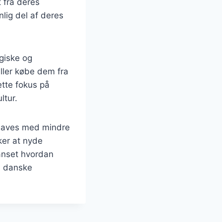
 fra deres
lig del af deres
giske og
ller købe dem fra
ette fokus på
ltur.
 laves med mindre
ker at nyde
anset hvordan
n danske