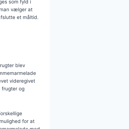
es som fyld i
 man vælger at
lutte et måltid.
rugter blev
blommemarmelade
evet videregivet
 frugter og
orskellige
 mulighed for at
ommemarmelade med