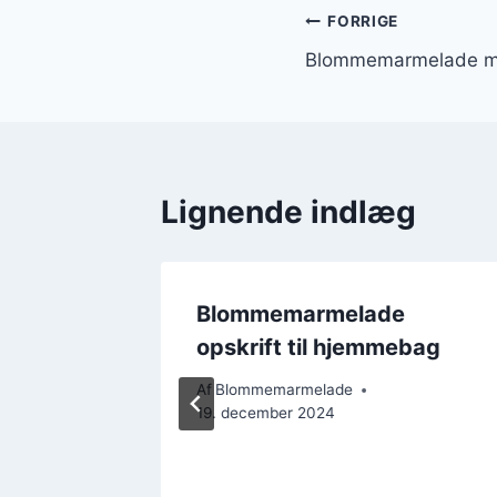
Indlægsnavi
FORRIGE
Blommemarmelade med
Lignende indlæg
 med
Blommemarmelade
krydret
opskrift til hjemmebag
Af
Blommemarmelade
19. december 2024