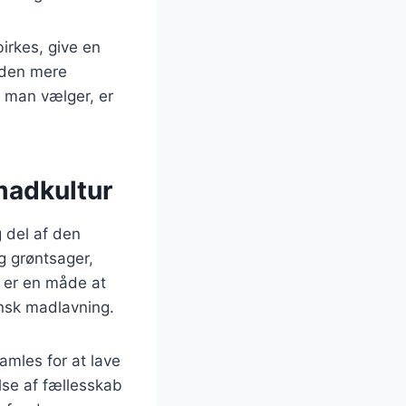
irkes, give en
laden mere
t man vælger, er
madkultur
 del af den
g grøntsager,
e er en måde at
ansk madlavning.
amles for at lave
lse af fællesskab