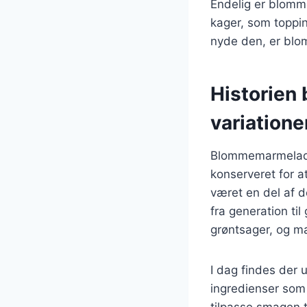
Endelig er blomm
kager, som toppin
nyde den, er blo
Historien
variatione
Blommemarmelade h
konserveret for 
været en del af de
fra generation ti
grøntsager, og m
I dag findes der 
ingredienser som v
tilpasse smagen 