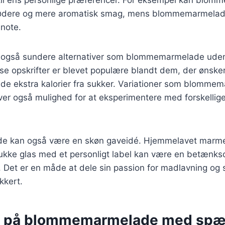
 blødere og mere aromatisk smag, mens blommemarmela
 note.
 også sundere alternativer som blommemarmelade uden 
se opskrifter er blevet populære blandt dem, der ønske
e ekstra kalorier fra sukker. Variationer som blomm
ver også mulighed for at eksperimentere med forskellig
 kan også være en skøn gaveidé. Hjemmelavet marm
ukke glas med et personligt label kan være en betænkso
. Det er en måde at dele sin passion for madlavning og 
kkert.
er på blommemarmelade med sp