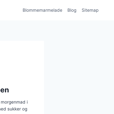
Blommemarmelade
Blog
Sitemap
gen
il morgenmad i
med sukker og