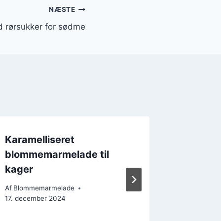
NÆSTE
rørsukker for sødme
Karamelliseret
Gamme
blommemarmelade til
blomm
kager
opskrif
køkken
Af
Blommemarmelade
17. december 2024
Af
Blomme
25. decem