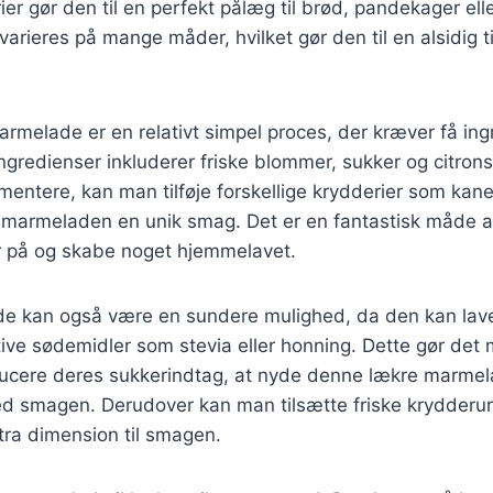
er gør den til en perfekt pålæg til brød, pandekager elle
rieres på mange måder, hvilket gør den til en alsidig tilf
melade er en relativt simpel proces, der kræver få ing
redienser inkluderer friske blommer, sukker og citrons
mentere, kan man tilføje forskellige krydderier som kanel
ve marmeladen en unik smag. Det er en fantastisk måde a
 på og skabe noget hjemmelavet.
 kan også være en sundere mulighed, da den kan lav
tive sødemidler som stevia eller honning. Dette gør det 
ducere deres sukkerindtag, at nyde denne lækre marme
 smagen. Derudover kan man tilsætte friske krydderurt
stra dimension til smagen.