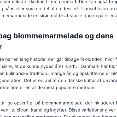
emarmelade ikke kun til morgenmad. Den kan også brug
g på is eller som en del af en dessert. Uanset hvordan
mmemarmelade en skøn måde at starte dagen på eller afs
 bag blommemarmelade og dens
r
ar en lang historie, der går tilbage til oldtiden, hvor f
at sikre, at de kunne nydes året rundt. I Danmark har 
n kulinariske tradition i mange år, og opskrifterne er bl
l generation. Det er en del af den danske kultur at bevare
armelade er en af de mest populære metoder.
utallige opskrifter på blommemarmelade, der inkluderer f
anilje, citron, kanel og ingefær. Disse variationer giver
til ens personlige præferencer. For eksempel kan bl