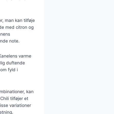
 man kan tilføje
de med citron og
onens
ende note.
 Kanelens varme
lig duftende
om fyld i
mbinationer, kan
li tilføjer et
sse variationer
etning.