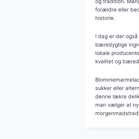
og tradition. Man
forældre eller be
historie.
I dag er der også
bæredygtige ingr
lokale producenter
kvalitet og bære
Blommemarmelade 
sukker eller alte
denne lækre deli
man vælger at n
morgenmadstradi