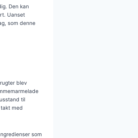
ig. Den kan
rt. Uanset
mag, som denne
rugter blev
blommemarmelade
usstand til
 takt med
 ingredienser som