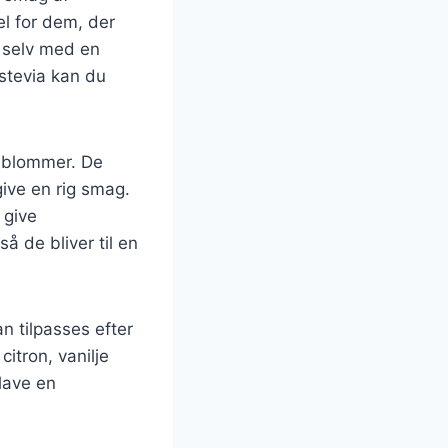
el for dem, der
g selv med en
stevia kan du
 blommer. De
ive en rig smag.
 give
 de bliver til en
 tilpasses efter
itron, vanilje
 lave en