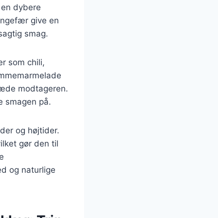
å en dybere
ngefær give en
sagtig smag.
 som chili,
blommemarmelade
glæde modtageren.
e smagen på.
der og højtider.
ket gør den til
ve
 og naturlige