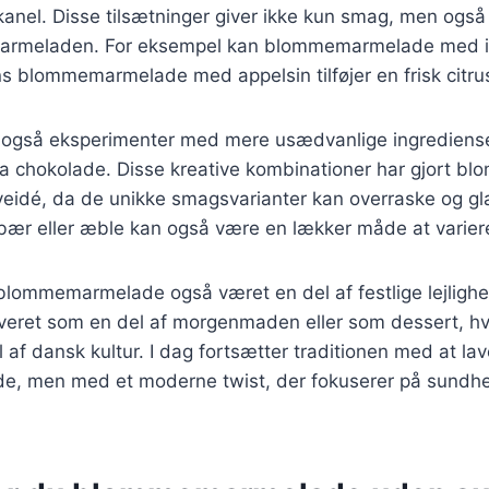
g kanel. Disse tilsætninger giver ikke kun smag, men ogs
 marmeladen. For eksempel kan blommemarmelade med i
s blommemarmelade med appelsin tilføjer en frisk citru
 også eksperimenter med mere usædvanlige ingredienser
a chokolade. Disse kreative kombinationer har gjort 
aveidé, da de unikke smagsvarianter kan overraske og 
r eller æble kan også være en lækker måde at varier
 blommemarmelade også været en del af festlige lejlighe
veret som en del af morgenmaden eller som dessert, hvil
 af dansk kultur. I dag fortsætter traditionen med at la
 men med et moderne twist, der fokuserer på sundhed