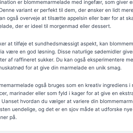
nation er blommemarmelade med ingefær, som giver en
enne variant er perfekt til dem, der ønsker en lidt me
an også overveje at tilsætte appelsin eller bær for at sk
lade, der er ideel til morgenmad eller dessert.
ker at tilføje et sundhedsmæssigt aspekt, kan blomm
via være en god løsning. Disse naturlige sødemidler gi
ter af raffineret sukker. Du kan også eksperimentere m
 muskatnød for at give din marmelade en unik smag.
memarmelade også bruges som en kreativ ingrediens i 
cer, marinader eller som fyld i kager for at give en ekstr
Uanset hvordan du vælger at variere din blommemarme
ten uendelige, og det er en sjov måde at udforske nye
ner på.