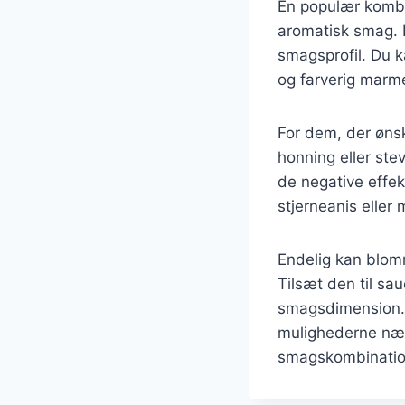
En populær kombi
aromatisk smag. D
smagsprofil. Du k
og farverig marme
For dem, der øns
honning eller ste
de negative effek
stjerneanis eller
Endelig kan blom
Tilsæt den til sau
smagsdimension. 
mulighederne næs
smagskombinatio