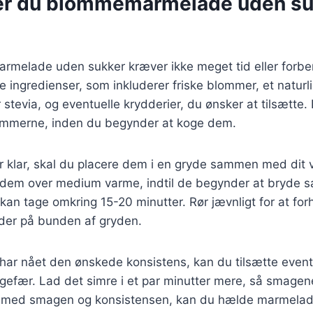
er du blommemarmelade uden suk
rmelade uden sukker kræver ikke meget tid eller forber
 ingredienser, som inkluderer friske blommer, et natur
stevia, og eventuelle krydderier, du ønsker at tilsætte. D
lommerne, inden du begynder at koge dem.
 klar, skal du placere dem i en gryde sammen med dit 
dem over medium varme, indtil de begynder at bryde s
 kan tage omkring 15-20 minutter. Rør jævnligt for at forh
der på bunden af gryden.
ar nået den ønskede konsistens, kan du tilsætte eventu
ngefær. Lad det simre i et par minutter mere, så smagen
ds med smagen og konsistensen, kan du hælde marmela