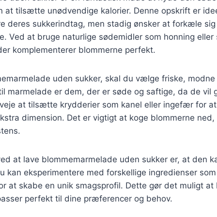
at tilsætte unødvendige kalorier. Denne opskrift er ide
re deres sukkerindtag, men stadig ønsker at forkæle si
. Ved at bruge naturlige sødemidler som honning eller 
der komplementerer blommerne perfekt.
memarmelade uden sukker, skal du vælge friske, modne
l marmelade er dem, der er søde og saftige, da de vil g
eje at tilsætte krydderier som kanel eller ingefær for at
tra dimension. Det er vigtigt at koge blommerne ned, så
stens.
ved at lave blommemarmelade uden sukker er, at den kan
 kan eksperimentere med forskellige ingredienser som c
for at skabe en unik smagsprofil. Dette gør det muligt at
sser perfekt til dine præferencer og behov.