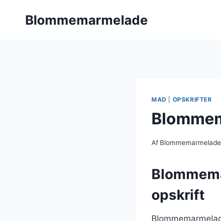
Fortsæt
Blommemarmelade
til
indhold
MAD
|
OPSKRIFTER
Blommem
Af
Blommemarmelad
Blommemar
opskrift
Blommemarmelade