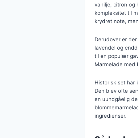
vanilje, citron o
kompleksitet til
krydret note, men
Derudover er der
lavendel og endd
til en populær g
Marmelade med bæ
Historisk set har
Den blev ofte ser
en uundgåelig del
blommemarmelade,
ingredienser.