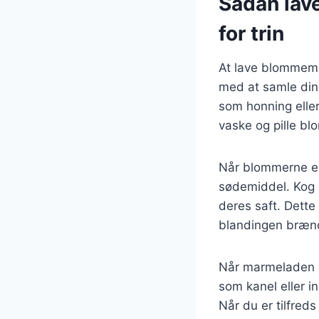
Sådan lav
for trin
At lave blommema
med at samle dine
som honning eller 
vaske og pille b
Når blommerne er
sødemiddel. Kog 
deres saft. Dette
blandingen bræn
Når marmeladen h
som kanel eller i
Når du er tilfre