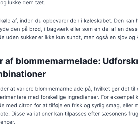
s og lukke dem tæt.
le af, inden du opbevarer den i køleskabet. Den kan ho
yde den på brød, i bagværk eller som en del af en desse
uden sukker er ikke kun sundt, men også en sjov og k
er af blommemarmelade: Udforskn
binationer
måder at variere blommemarmelade på, hvilket gør det t
erimentere med forskellige ingredienser. For eksempel 
ed citron for at tilføje en frisk og syrlig smag, eller 
ote. Disse variationer kan tilpasses efter sæsonens frug
rencer.