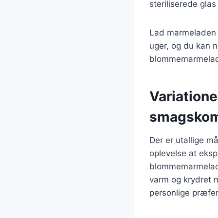
steriliserede gla
Lad marmeladen kø
uger, og du kan n
blommemarmelade 
Variation
smagskom
Der er utallige 
oplevelse at eksp
blommemarmelade m
varm og krydret n
personlige præfe