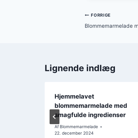
Indlægsnavi
FORRIGE
Blommemarmelade med
Lignende indlæg
Hjemmelavet
: en
blommemarmelade med
smagfulde ingredienser
Af
Blommemarmelade
22. december 2024