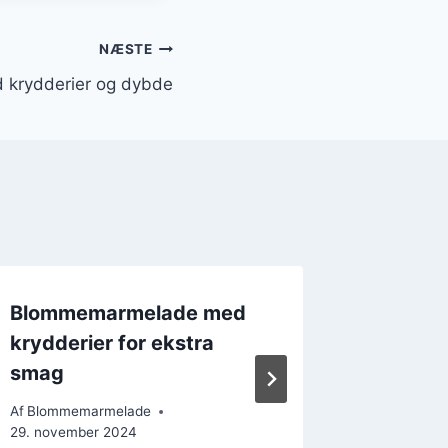
NÆSTE
krydderier og dybde
Blommemarmelade med
Søde b
krydderier for ekstra
til des
smag
Af
Blomme
22. decem
Af
Blommemarmelade
29. november 2024