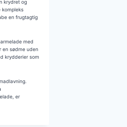
 krydret og
re kompleks
abe en frugtagtig
emarmelade med
ver en sødme uden
ed krydderier som
madlavning.
a
lade, er