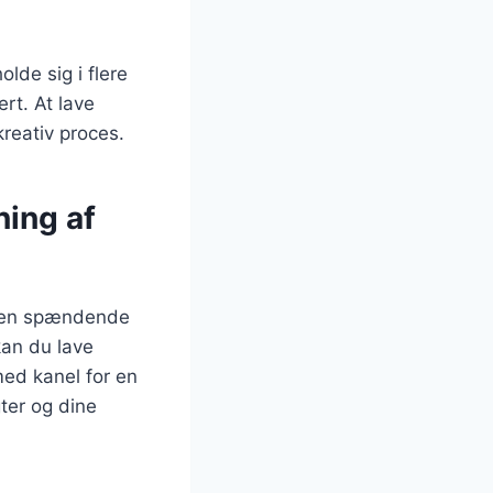
lde sig i flere
rt. At lave
reativ proces.
ing af
il en spændende
kan du lave
med kanel for en
ter og dine