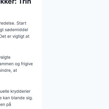
ker: Trin
edelse. Start
ligt sødemiddel
et er vigtigt at
valgte
ammen og frigive
indre, at
elle krydderier
e kan blande sig.
den på