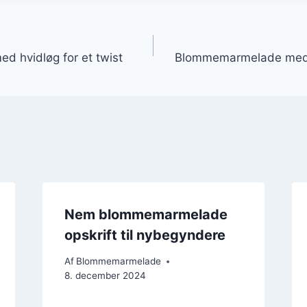
gation
 hvidløg for et twist
Blommemarmelade med 
Nem blommemarmelade
opskrift til nybegyndere
Af
Blommemarmelade
8. december 2024