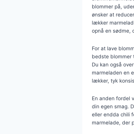
blommer på, uden 
ønsker at reduce
lækker marmelade
opnå en sødme, 
For at lave blom
bedste blommer ti
Du kan også overv
marmeladen en eks
lækker, tyk konsi
En anden fordel 
din egen smag. Du
eller endda chili 
marmelade, der pa