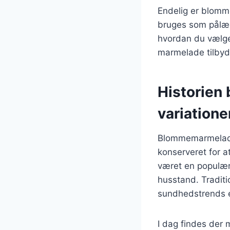
Endelig er blomm
bruges som pålæg 
hvordan du vælge
marmelade tilbyd
Historien
variatione
Blommemarmelade h
konserveret for 
været en populær 
husstand. Traditi
sundhedstrends er
I dag findes der