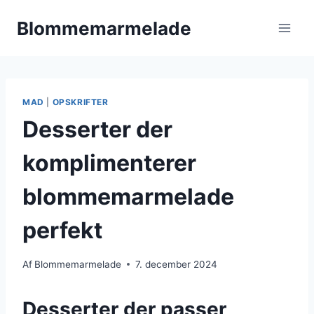
Fortsæt
Blommemarmelade
til
indhold
MAD
|
OPSKRIFTER
Desserter der
komplimenterer
blommemarmelade
perfekt
Af
Blommemarmelade
7. december 2024
Desserter der passer