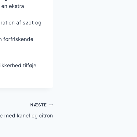
 en ekstra
ation af sødt og
n forfriskende
kerhed tilføje
NÆSTE
med kanel og citron