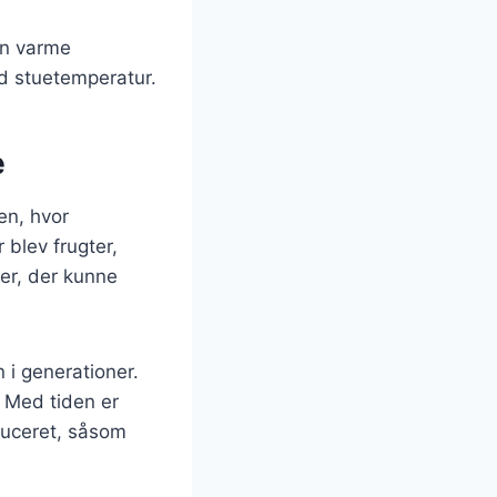
en varme
d stuetemperatur.
e
en, hvor
 blev frugter,
er, der kunne
i generationer.
. Med tiden er
duceret, såsom