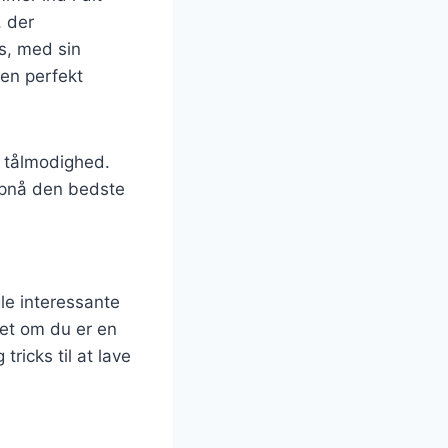
, der
s, med sin
 en perfekt
g tålmodighed.
 opnå den bedste
le interessante
et om du er en
ricks til at lave