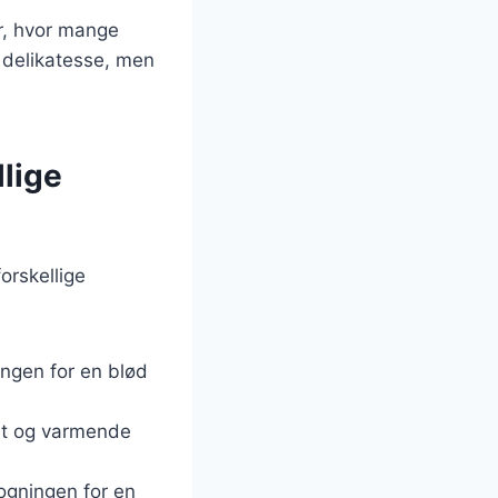
r, hvor mange
r delikatesse, men
lige
orskellige
ingen for en blød
ret og varmende
ogningen for en