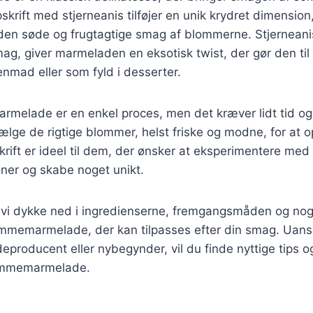
krift med stjerneanis tilføjer en unik krydret dimension
en søde og frugtagtige smag af blommerne. Stjerneani
mag, giver marmeladen en eksotisk twist, der gør den til
enmad eller som fyld i desserter.
rmelade er en enkel proces, men det kræver lidt tid o
 vælge de rigtige blommer, helst friske og modne, for at
ift er ideel til dem, der ønsker at eksperimentere med
er og skabe noget unikt.
il vi dykke ned i ingredienserne, fremgangsmåden og nog
lommemarmelade, der kan tilpasses efter din smag. Uans
roducent eller nybegynder, vil du finde nyttige tips og t
ommemarmelade.