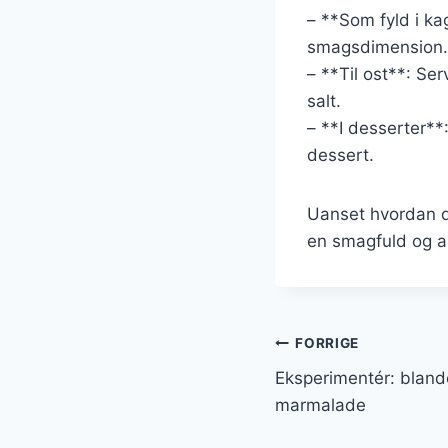
– **Som fyld i ka
smagsdimension.
– **Til ost**: S
salt.
– **I desserter**
dessert.
Uanset hvordan d
en smagfuld og ar
Indlægsnavi
FORRIGE
Eksperimentér: bland
marmalade