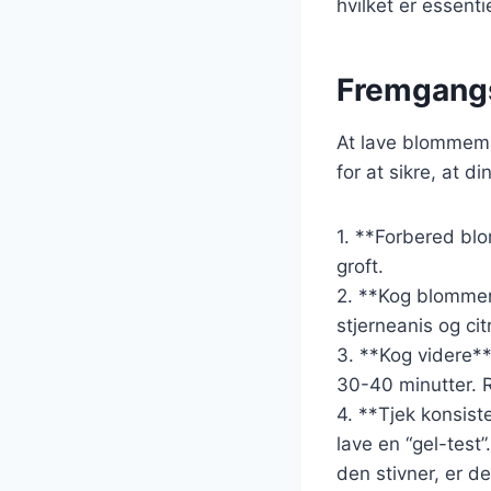
hvilket er essent
Fremgangs
At lave blommema
for at sikre, at d
1. **Forbered bl
groft.
2. **Kog blomme
stjerneanis og ci
3. **Kog videre**
30-40 minutter. R
4. **Tjek konsist
lave en “gel-test
den stivner, er de