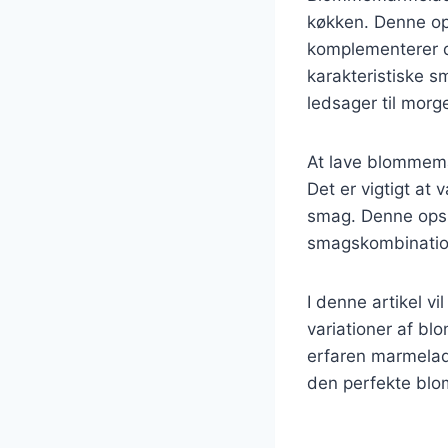
køkken. Denne ops
komplementerer d
karakteristiske s
ledsager til morg
At lave blommema
Det er vigtigt at
smag. Denne opskr
smagskombination
I denne artikel v
variationer af b
erfaren marmeladep
den perfekte bl