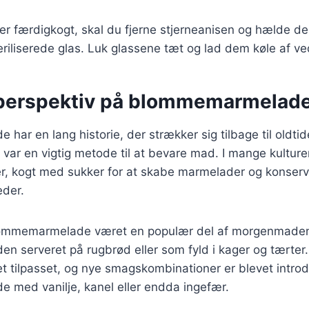
r færdigkogt, skal du fjerne stjerneanisen og hælde d
riliserede glas. Luk glassene tæt og lad dem køle af ve
 perspektiv på blommemarmelad
ar en lang historie, der strækker sig tilbage til oldtid
 var en vigtig metode til at bevare mad. I mange kulturer
, kogt med sukker for at skabe marmelader og konserv
eder.
lommemarmelade været en populær del af morgenmaden 
 den serveret på rugbrød eller som fyld i kager og tærter
et tilpasset, og nye smagskombinationer er blevet intro
med vanilje, kanel eller endda ingefær.