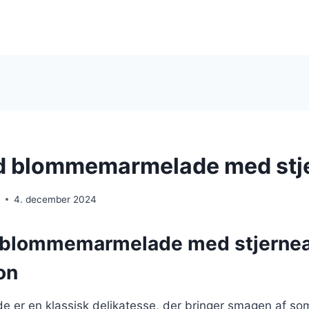
d blommemarmelade med stj
e
4. december 2024
blommemarmelade med stjernea
on
er en klassisk delikatesse, der bringer smagen af som