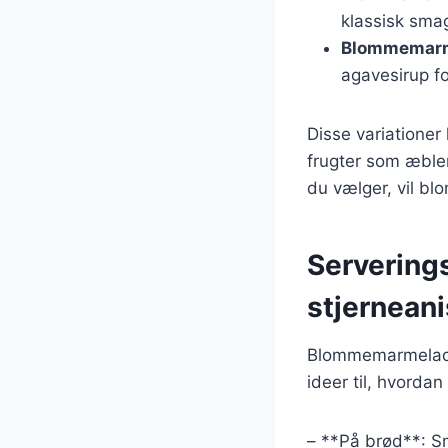
klassisk smag
Blommemarm
agavesirup fo
Disse variatione
frugter som æbler
du vælger, vil bl
Serverin
stjerneani
Blommemarmelade 
ideer til, hvorda
– **På brød**: S