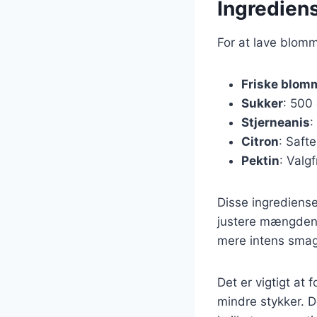
Ingredien
For at lave blom
Friske blom
Sukker
: 500 
Stjerneanis
:
Citron
: Safte
Pektin
: Valg
Disse ingrediens
justere mængden 
mere intens smag, 
Det er vigtigt at
mindre stykker. D