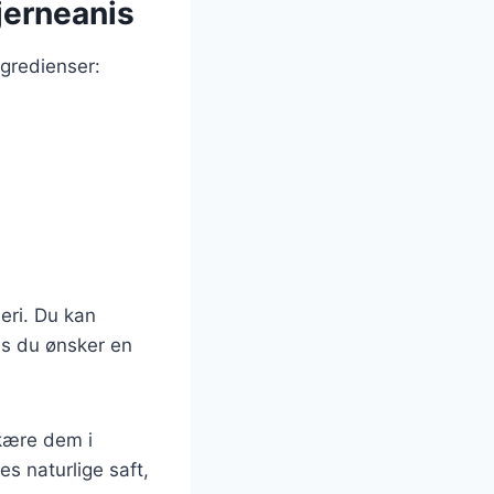
jerneanis
gredienser:
eri. Du kan
is du ønsker en
skære dem i
s naturlige saft,