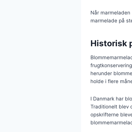
Når marmeladen e
marmelade på ste
Historisk
Blommemarmelade h
frugtkonservering
herunder blommer
holde i flere mån
I Danmark har b
Traditionelt blev
opskrifterne blev
blommemarmelade 