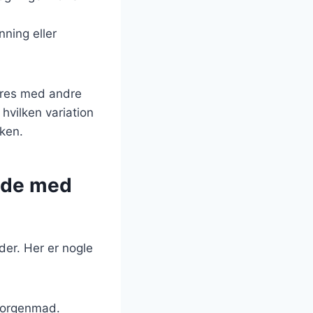
nning eller
eres med andre
hvilken variation
kken.
ade med
er. Her er nogle
 morgenmad.