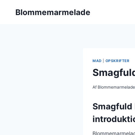
Fortsæt
Blommemarmelade
til
indhold
MAD
|
OPSKRIFTER
Smagful
Af
Blommemarmelad
Smagfuld 
introdukti
Blommemarmelade 