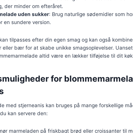
, der minder om efteråret.
elade uden sukker
: Brug naturlige sødemidler som ho
r en sundere version.
r kan tilpasses efter din egen smag og kan også kombin
 eller bær for at skabe unikke smagsoplevelser. Uanset 
ommemarmelade altid være en lækker tilføjelse til dit kø
gsmuligheder for blommemarmel
s
med stjerneanis kan bruges på mange forskellige måd
n du kan servere den:
mør marmeladen på friskbagt brød eller croissanter til