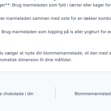
ger**: Brug marmeladen som fyld i tærter eller kager for
erver marmeladen sammen med oste for en lækker kombin
: Brug marmeladen som topping på is eller yoghurt for e
u vælger at nyde din blommemarmelade, vil den med sik
omatisk dimension til dine måltider.
gation
e chokolade i din
Blommemarmelade 