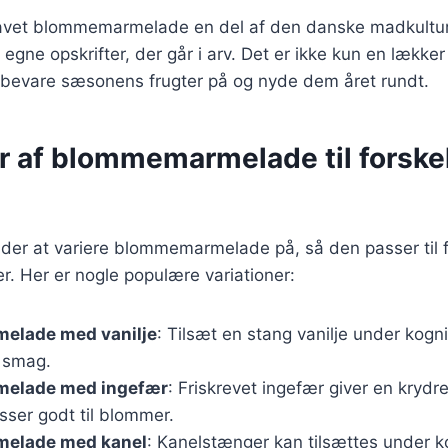
avet blommemarmelade en del af den danske madkultu
 egne opskrifter, der går i arv. Det er ikke kun en lække
bevare sæsonens frugter på og nyde dem året rundt.
r af blommemarmelade til forskel
åder at variere blommemarmelade på, så den passer til f
. Her er nogle populære variationer:
elade med vanilje
: Tilsæt en stang vanilje under kogn
 smag.
elade med ingefær
: Friskrevet ingefær giver en kryd
sser godt til blommer.
elade med kanel
: Kanelstænger kan tilsættes under k