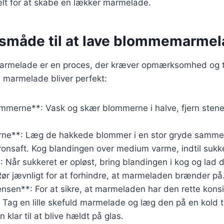
ielt for at skabe en lækker marmelade.
måde til at lave blommemarmel
rmelade er en proces, der kræver opmærksomhed og tid
in marmelade bliver perfekt:
ommerne**: Vask og skær blommerne i halve, fjern ste
rne**: Læg de hakkede blommer i en stor gryde samme
tronsaft. Kog blandingen over medium varme, indtil sukke
: Når sukkeret er opløst, bring blandingen i kog og lad d
ør jævnligt for at forhindre, at marmeladen brænder på
ensen**: For at sikre, at marmeladen har den rette kons
”. Tag en lille skefuld marmelade og læg den på en kold t
n klar til at blive hældt på glas.