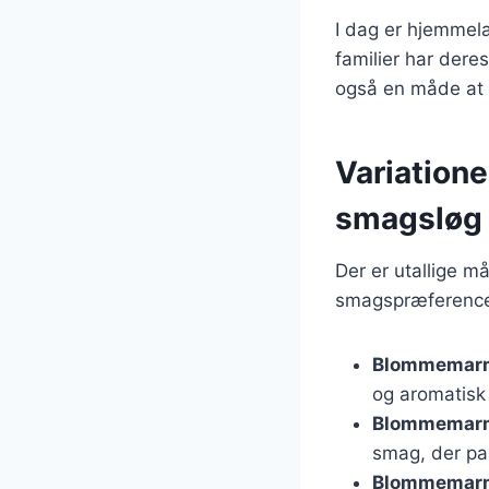
I dag er hjemmel
familier har deres
også en måde at 
Variatione
smagsløg
Der er utallige m
smagspræferencer
Blommemarm
og aromatisk
Blommemarm
smag, der pa
Blommemarm