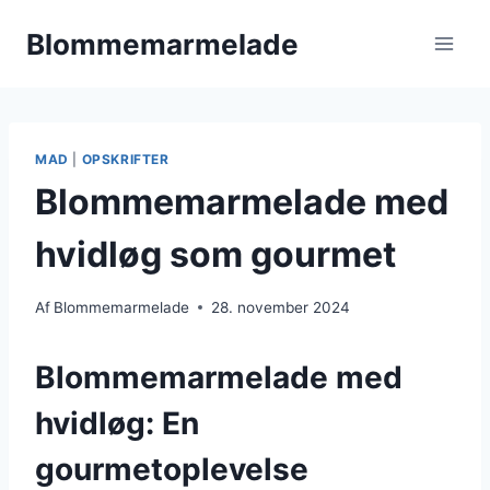
Fortsæt
Blommemarmelade
til
indhold
MAD
|
OPSKRIFTER
Blommemarmelade med
hvidløg som gourmet
Af
Blommemarmelade
28. november 2024
Blommemarmelade med
hvidløg: En
gourmetoplevelse