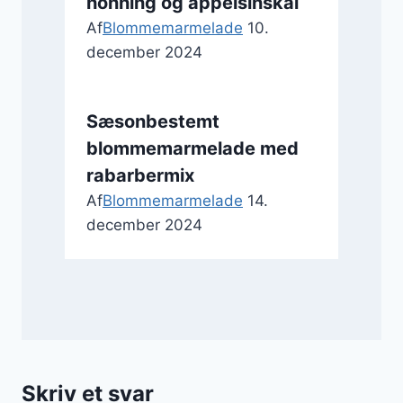
honning og appelsinskal
Af
Blommemarmelade
10.
december 2024
Sæsonbestemt
blommemarmelade med
rabarbermix
Af
Blommemarmelade
14.
december 2024
Skriv et svar