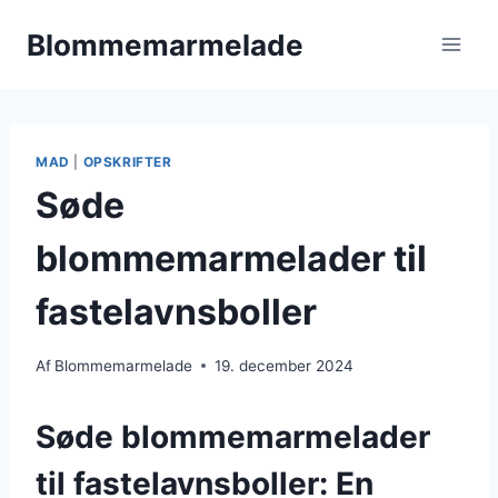
Fortsæt
Blommemarmelade
til
indhold
MAD
|
OPSKRIFTER
Søde
blommemarmelader til
fastelavnsboller
Af
Blommemarmelade
19. december 2024
Søde blommemarmelader
til fastelavnsboller: En